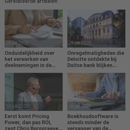
Gerelateerde artikelen
28 juli 2026
28 juli 2026
Onduidelijkheid over
Onregelmatigheden die
het verwerken van
Deloitte ontdekte bij
deelnemingen in de
Duitse bank blijken
jaarrekening
fraude
10 juli 2026
08 juli 2026
Eerst komt Pricing
Boekhoudsoftware is
Power, dan pas ROI,
steeds minder de
zegt Chris Burggraeve
vervanger van de