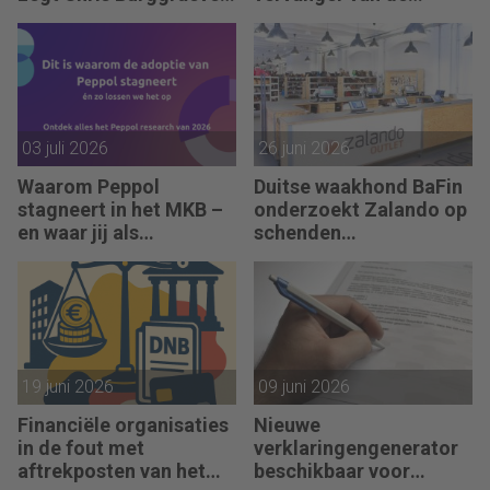
(ex-Global CMO AB
boekhouder
InBev)
03 juli 2026
26 juni 2026
Waarom Peppol
Duitse waakhond BaFin
stagneert in het MKB –
onderzoekt Zalando op
en waar jij als
schenden
accountant het verschil
boekhoudregels
maakt
19 juni 2026
09 juni 2026
Financiële organisaties
Nieuwe
in de fout met
verklaringengenerator
aftrekposten van het
beschikbaar voor