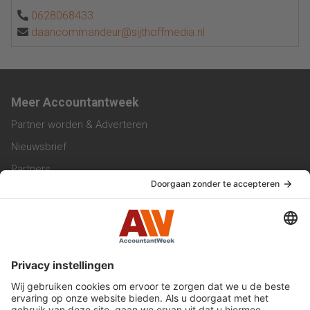
0628068433
daancommandeur@sijthoffmedia.nl
Meer Accountantweek
Partner worden & Adverteren
Nieuwsbrief
Partners
Trainingen
Vacatures
Service & Contact
Contact & Redactie
Werken bij ons
Privacy Statement