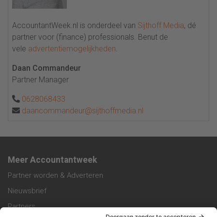
AccountantWeek.nl is onderdeel van
Sijthoff Media
, dé
partner voor (finance) professionals. Benut de
vele
advertentiemogelijkheden
.
Daan Commandeur
Partner Manager
0628068433
daancommandeur@sijthoffmedia.nl
Meer Accountantweek
Partner worden & Adverteren
Nieuwsbrief
Partners