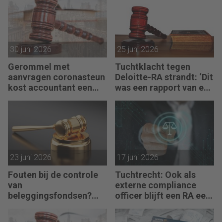
30 juni 2026
25 juni 2026
Gerommel met
Tuchtklacht tegen
aanvragen coronasteun
Deloitte-RA strandt: ‘Dit
kost accountant een
was een rapport van een
maand doorhaling
partijdeskundige’
23 juni 2026
17 juni 2026
Fouten bij de controle
Tuchtrecht: Ook als
van
externe compliance
beleggingsfondsen?
officer blijft een RA een
Geen sprake van
RA