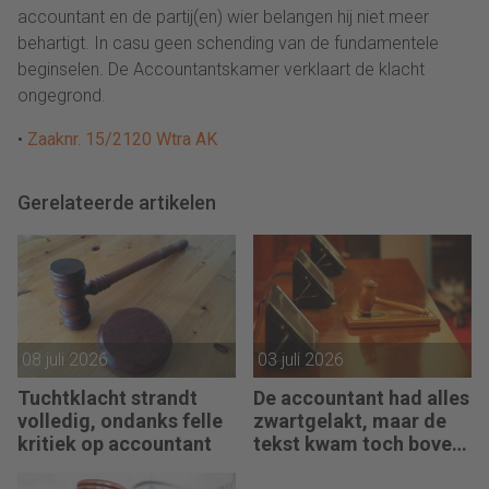
accountant en de partij(en) wier belangen hij niet meer
behartigt. In casu geen schending van de fundamentele
beginselen. De Accountantskamer verklaart de klacht
ongegrond.
•
Zaaknr. 15/2120 Wtra AK
Gerelateerde artikelen
08 juli 2026
03 juli 2026
Tuchtklacht strandt
De accountant had alles
volledig, ondanks felle
zwartgelakt, maar de
kritiek op accountant
tekst kwam toch boven
water