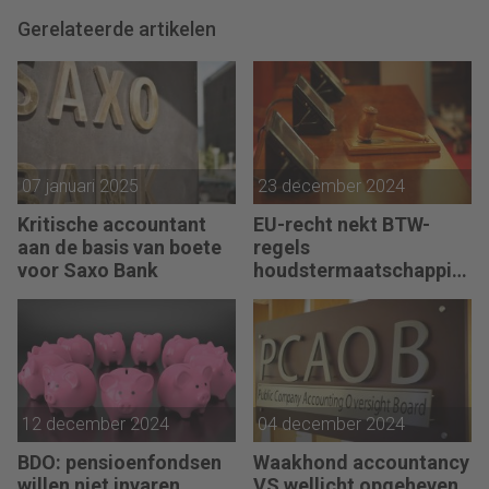
Gerelateerde artikelen
07 januari 2025
23 december 2024
Kritische accountant
EU-recht nekt BTW-
aan de basis van boete
regels
voor Saxo Bank
houdstermaatschappije
n
12 december 2024
04 december 2024
BDO: pensioenfondsen
Waakhond accountancy
willen niet invaren
VS wellicht opgeheven