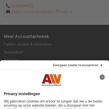
0628068433
daancommandeur@sijthoffmedia.nl
Meer Accountantweek
Partner worden & Adverteren
Nieuwsbrief
Partners
Trainingen
Vacatures
Service & Contact
Contact & Redactie
Werken bij ons
Privacy Statement