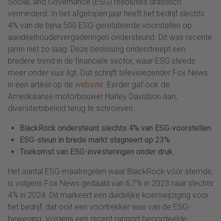
Social, and Governance (ESG) resoluties drastisch
verminderd. In het afgelopen jaar heeft het bedrijf slechts
4% van de bijna 500 ESG-gerelateerde voorstellen op
aandeelhoudervergaderingen ondersteund. Dit was recente
jaren niet zo laag. Deze beslissing onderstreept een
bredere trend in de financiële sector, waar ESG steeds
meer onder vuur ligt. Dat schrijft televisiezender Fox News
in een artikel op de
website
. Eerder gaf ook de
Amerikaanse motorbouwer Harley Davidson aan,
diversiteitsbeleid terug te schroeven.
BlackRock ondersteunt slechts 4% van ESG-voorstellen
ESG-steun in brede markt stagneert op 23%
Toekomst van ESG-investeringen onder druk.
Het aantal ESG-maatregelen waar BlackRock vóór stemde,
is volgens Fox News gedaald van 6,7% in 2023 naar slechts
4% in 2024. Dit markeert een duidelijke koerswijziging voor
het bedrijf, dat ooit een voortrekker was van de ESG-
beweging. Volgens een recent rapport beoordeelde