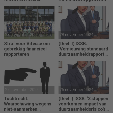
28 november 2024
28 november 2024
Straf voor Vitesse om
(Deel II) ISSB:
gebrekkig financieel
‘Vernieuwing standaard
rapporteren
duurzaamheidrapporta
ge nodig’
27 november 2024
26 november 2024
Tuchtrecht:
(Deel I) ISSB: ‘3 stappen
Waarschuwing wegens
voorkomen impact van
niet-aanmerken
duurzaamheidsrisico’s