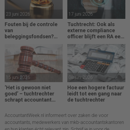
23 juni 2026
17 juni 2026
Fouten bij de controle
Tuchtrecht: Ook als
van
externe compliance
beleggingsfondsen?
officer blijft een RA een
Geen sprake van
RA
15 juni 2026
08 juni 2026
‘Het is gewoon niet
Hoe een hogere factuur
goed’ – tuchtrechter
leidt tot een gang naar
schrapt accountant
de tuchtrechter
voor 18 maanden
AccountantWeek.nl informeert over zaken die voor
accountants, medewerkers van mkb-accountantskantoren
en hun klanten écht relevant zijn. Schrijf je in voor de