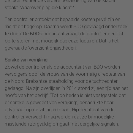
de tuchtrechter de verdere behandeling van de klacht
staakt. Waarover ging die klacht?
Een controller ontdekt dat bepaalde kosten privé zijn en
meldt dit hogerop. Daarna wordt BDO gevraagd onderzoek
te doen. De BDO-accountant vraagt de controller een lijst
op te stellen met mogelijk dubieuze facturen. Dat is het
gewraakte ‘overzicht onjuistheden’.
Sprake van verrijking
Zowel de controller als de accountant van BDO worden
vervolgens door de vrouw van de voormalig directeur van
de Noord-Brabantse staalholding voor de tuchtrechter
gedaagd. Na zijn overlijden in 2014 stond zij een tijd aan het
hoofd van het bedrijf. “Tot op heden is niet vastgesteld dat
er sprake is geweest van verrijking”, benadrukte haar
advocaat op de zitting in maart. Hij meent dat van de
controller verwacht mag worden dat ze bij mogelijke
misstanden zorgvuldig omgaat met dergelijke signalen.