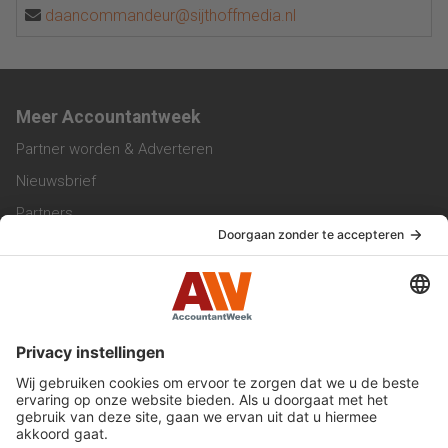
daancommandeur@sijthoffmedia.nl
Meer Accountantweek
Partner worden & Adverteren
Nieuwsbrief
Partners
Trainingen
Vacatures
Service & Contact
Contact & Redactie
Werken bij ons
Privacy Statement
Algemene Voorwaarden