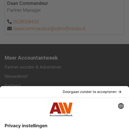
Daan Commandeur
Partner Manager
0628068433
daancommandeur@sijthoffmedia.nl
Meer Accountantweek
Partner worden & Adverteren
Nieuwsbrief
Partners
Trainingen
Vacatures
Service & Contact
Contact & Redactie