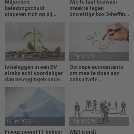
Miljoenen
Wie te laat bezwaar
belastingschuld
maakte tegen
stapelen zich op bij
onwettige box 3-heffing
failliete pakketkoeriers
vist achter het net
23 juni 2026
22 juni 2026
Is beleggen in een BV
Oproepe accountants
straks echt voordeliger
om mee te doen aan
dan beleggingen onder
consultatie
box 3?
winstbelastingen
19 juni 2026
18 juni 2026
Fiscus neemt IT-beheer
WKR wordt