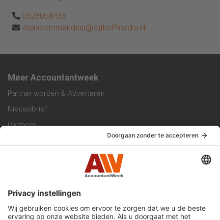
0628068433
daancommandeur@sijthoffmedia.nl
Meer Accountantweek
Partner worden & Adverteren
Nieuwsbrief
Partners
Trainingen
Vacatures
Service & Contact
Contact & Redactie
Werken bij ons
Privacy Statement