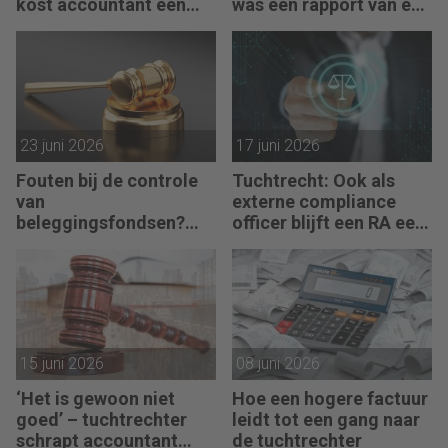
kost accountant een
was een rapport van een
maand doorhaling
partijdeskundige’
23 juni 2026
17 juni 2026
Fouten bij de controle
Tuchtrecht: Ook als
van
externe compliance
beleggingsfondsen?
officer blijft een RA een
Geen sprake van
RA
15 juni 2026
08 juni 2026
‘Het is gewoon niet
Hoe een hogere factuur
goed’ – tuchtrechter
leidt tot een gang naar
schrapt accountant
de tuchtrechter