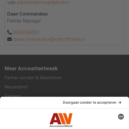
vele
advertentiemogelijkheden
.
Daan Commandeur
Partner Manager
0628068433
daancommandeur@sijthoffmedia.nl
Meer Accountantweek
Partner worden & Adverteren
Nieuwsbrief
Partners
Trainingen
Vacatures
Service & Contact