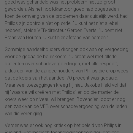
goed was gehandeld was het probleem niet zo groot
geworden. Als het hoofdkantoor goed had opgetreden
toen de omvang van de problemen daar duidelijk werd, had
Philips zijn controle niet op orde. "U kunt het niet allebei
hebben", stelde VEB-directeur Gerben Everts. "U bent niet
Frans van Houten. U kunt hier afstand van nemen."
Sommige aandeelhouders drongen ook aan op vergoeding
voor de gedaalde beurskoers. "U praat wel met allerlei
patiënten over schadevergoedingen, met alle respect",
aldus een van de aandeelhouders van Philips die erop wees
dat de koers van het aandeel 70 procent was gedaald.
Maar veel toezeggingen kreeg hij niet. Jakobs hield vol dat
hij "waarde wil creëren met Philips" en op die manier de
koers weer op niveau wil brengen. Bovendien loopt er nog
een zaak van de VEB over schadevergoeding van de leden
van die vereniging.
Verder was er ook nog kritiek op het beleid van Philips in
Rusland. Het medisch technologieconcern zou dat land