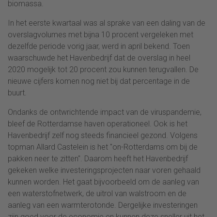
biomassa.
In het eerste kwartaal was al sprake van een daling van de
overslagvolumes met bijna 10 procent vergeleken met
dezelfde periode vorig jaar, werd in april bekend. Toen
waarschuwde het Havenbedrijf dat de overslag in heel
2020 mogelijk tot 20 procent zou kunnen terugvallen. De
nieuwe cijfers komen nog niet bij dat percentage in de
buurt.
Ondanks de ontwrichtende impact van de viruspandemie,
bleef de Rotterdamse haven operationeel. Ook is het
Havenbedrijf zelf nog steeds financieel gezond. Volgens
topman Allard Castelein is het "on-Rotterdams om bij de
pakken neer te zitten". Daarom heeft het Havenbedrijf
gekeken welke investeringsprojecten naar voren gehaald
kunnen worden. Het gaat bijvoorbeeld om de aanleg van
een waterstofnetwerk, de uitrol van walstroom en de
aanleg van een warmterotonde. Dergelijke investeringen
zijn goed voor de economie en kunnen deze sneller uit het