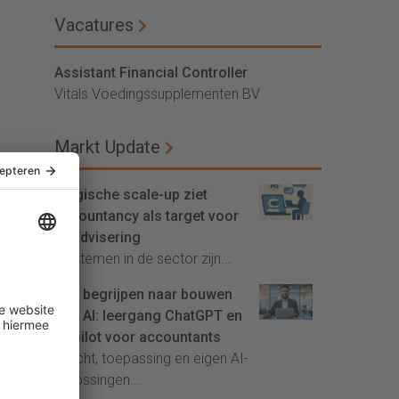
Vacatures
Assistant Financial Controller
Vitals Voedingssupplementen BV
Markt Update
Belgische scale-up ziet
accountancy als target voor
AI-advisering
'Systemen in de sector zijn...
Van begrijpen naar bouwen
met AI: leergang ChatGPT en
Copilot voor accountants
Inzicht, toepassing en eigen AI-
oplossingen...