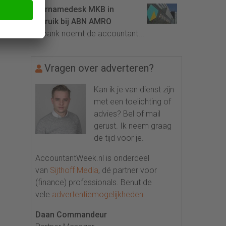
Overnamedesk MKB in
gebruik bij ABN AMRO
De bank noemt de accountant...
Vragen over adverteren?
Kan ik je van dienst zijn
met een toelichting of
advies? Bel of mail
gerust. Ik neem graag
de tijd voor je.
AccountantWeek.nl is onderdeel
van
Sijthoff Media
, dé partner voor
(finance) professionals. Benut de
vele
advertentiemogelijkheden
.
Daan Commandeur