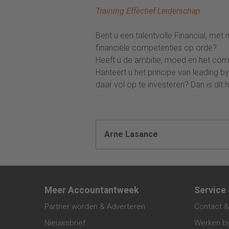
Training Effectief Leiderschap
Bent u een talentvolle Financial, met
financiële competenties op orde?
Heeft u de ambitie, moed en het co
Hanteert u het principe van leading b
daar vol op te investeren? Dan is di
Arne Lasance
Meer Accountantweek
Service
Partner worden & Adverteren
Contact &
Nieuwsbrief
Werken bi