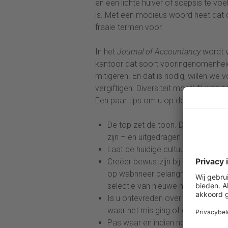
en een lichte huiver of scepsis te vo
is. Met een modieus woord heet dat d
fraaie termen voor.
In het
Journal of Accountancy
wordt v
kantoor dat soort vooringenomenheid
mitigeren. En dat is nodig, willen we
vergiftigen. Diversiteit moet! Al was
Een paar tips om u op de goede weg 
De top zet de toon. Dáár moet d
zijn – en uitgedragen worden.
Laat de huidige cultuur eens onder 
Creëer bewustzijn bij de medewerk
op wabnneer belangrijke beslissi
selectie van nieuwe medewerkers
Is u ontevreden over ‘ist’, verza
waar het mis ging of gaat.
Pas waar en indien nodig processe