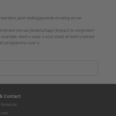
 meerdere jaren leidinggevende ervaring en uw
mmitment om uw (leiderschaps-)impact te vergroten?
y example, weet u waar u voor staat en bent u bereid
t hét programma voor u.
 & Contact
 Redactie
j ons