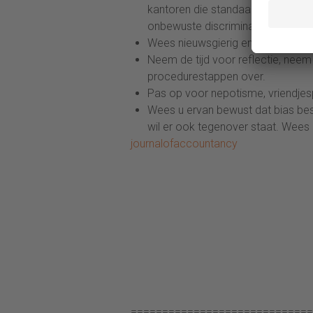
kantoren die standaard naam, adr
onbewuste discriminatie door ee
Wees nieuwsgierig en dus intelligen
Neem de tijd voor reflectie, neem
procedurestappen over.
Pas op voor nepotisme, vriendjesp
Wees u ervan bewust dat bias best
wil er ook tegenover staat. Wees e
journalofaccountancy
=============================