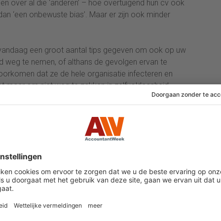
elen over al die ‘anderen’ – hoe overtuigend hun cv ook
an ‘een onbewuste bias’. Maar er zijn ook minder
andaag een groot aantal tips gegeven om ook op uw
 weg te nemen, of althans de gevolgen ervan te
 voorkomen dat ze de hele organisatie infecteren en
 het maar om niet weg te zakken in zelfvoldaanheid.
te helpen:
e zelfkennis en de wens om te veranderen aanwezig
het vergrootglas leggen. Wat is de ‘ist’, wat de ‘soll’?
ers. En hou dat levend. Vestig er zeker de aandacht
ngen genomen moeten worden, zoals bij werving en
.
mel harde evidence en data. Geef concrete voorbeelden
n en procedures aan. Er zijn bijvoorbeeld Big Four