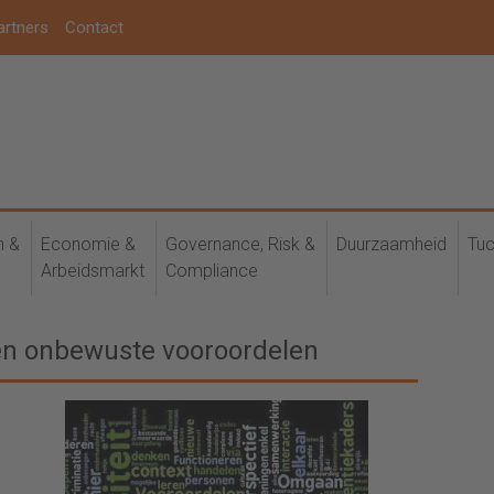
artners
Contact
h &
Economie &
Governance, Risk &
Duurzaamheid
Tuc
Arbeidsmarkt
Compliance
ven onbewuste vooroordelen