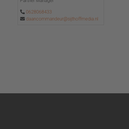
Partner Manager
0628068433
daancommandeur@sijthoffmedia.nl