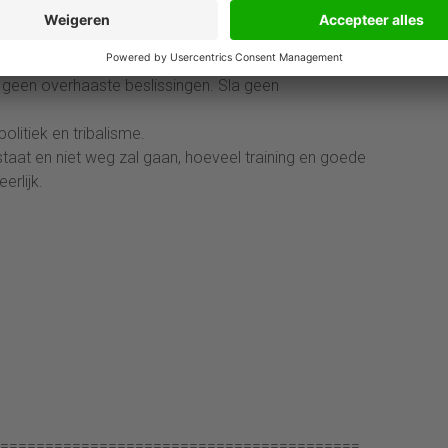
es en geslacht van sollicitanten weglakken om
n selectiecommissie te voorkomen.
t, (multi)cultureel gezien.
 geen overhaaste beslissingen. Sla geen
olitiek en tribalisme.
aat en niet weg zal gaan, hoeveel training en goede
erlijk.
========================================