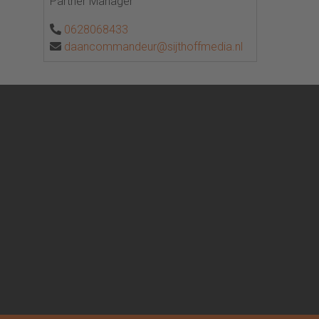
Partner Manager
0628068433
daancommandeur@sijthoffmedia.nl