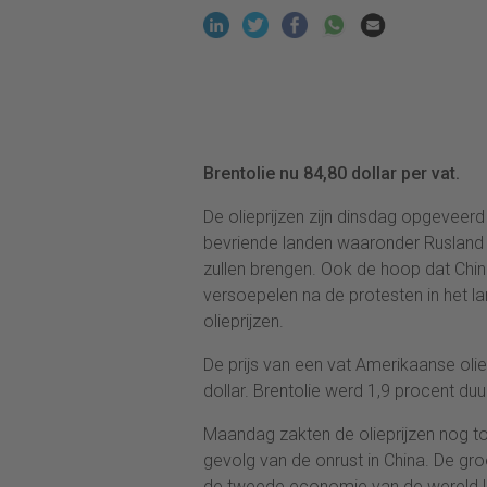
Brentolie nu 84,80 dollar per vat.
De olieprijzen zijn dinsdag opgeveerd
bevriende landen waaronder Rusland 
zullen brengen. Ook de hoop dat Chin
versoepelen na de protesten in het l
olieprijzen.
De prijs van een vat Amerikaanse oli
dollar. Brentolie werd 1,9 procent duu
Maandag zakten de olieprijzen nog tot
gevolg van de onrust in China. De gr
de tweede economie van de wereld l