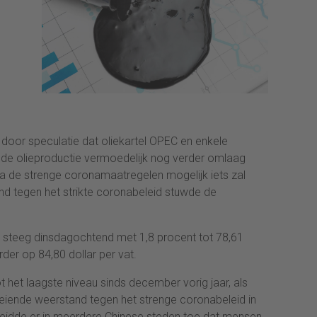
 door speculatie dat oliekartel OPEC en enkele
de olieproductie vermoedelijk nog verder omlaag
a de strenge coronamaatregelen mogelijk iets zal
and tegen het strikte coronabeleid stuwde de
e steeg dinsdagochtend met 1,8 procent tot 78,61
rder op 84,80 dollar per vat.
 het laagste niveau sinds december vorig jaar, als
oeiende weerstand tegen het strenge coronabeleid in
eidde er in meerdere Chinese steden toe dat mensen