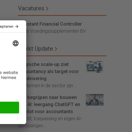
Vacatures
Assistant Financial Controller
Vitals Voedingssupplementen BV
Markt Update
Belgische scale-up ziet
accountancy als target voor
AI-advisering
'Systemen in de sector zijn...
Van begrijpen naar bouwen
met AI: leergang ChatGPT en
Copilot voor accountants
Inzicht, toepassing en eigen AI-
oplossingen...