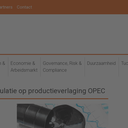
artners
Contact
h &
Economie &
Governance, Risk &
Duurzaamheid
Tuc
Arbeidsmarkt
Compliance
eculatie op productieverlaging OPEC