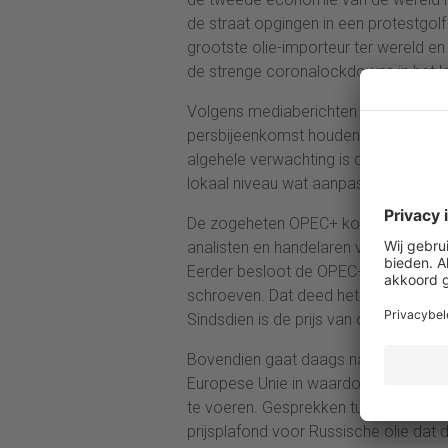
de straat opgingen in een protestgolf
grootste olie-importeur ter wereld en
de strenge coronalockdowns in het l
Volgens mediaberichten zullen de Chi
persbijeenkomst houden over de prev
algehele verwachting is dat China za
lokaal niveau wat aanpassingen zal 
De zogeheten OPEC+ komt zondag bij 
analisten en handelaren verwachten da
Eerder besloot de OPEC+ de productie
schroeven. Dat deed het oliekartel om
Sindsdien is de prijs van olie echter
Bovendien gaat daags na de OPEC+-v
Europese Unie in waardoor het verbod
te voeren. Gesprekken tussen EU-di
prijsplafond voor Russische olie dat 