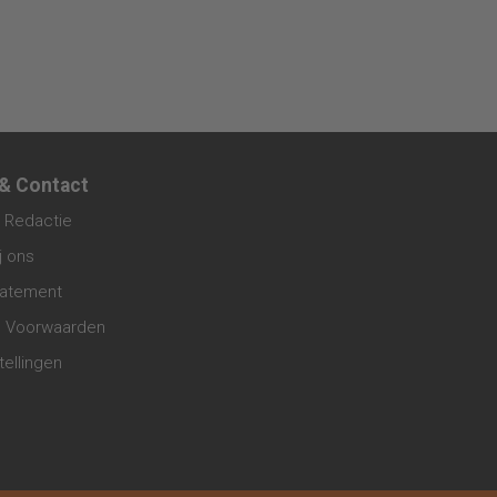
 & Contact
 Redactie
j ons
tatement
 Voorwaarden
tellingen