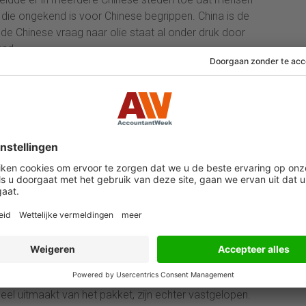
 die ongekend is voor Chinese begrippen. China is de
 de Chinese vraag naar olie staat al onder druk door
and.
nese autoriteiten om 08.00 uur Nederlandse tijd een
entie- en bestrijdingsmaatregelen van corona. De
l vasthouden aan het strenge beleid, maar mogelijk op
doen om de onrust wat tot bedaren te brengen.
elkaar voor zijn maandelijkse vergadering en
t het oliekartel de productie verder zal verlagen.
 in december al met 2 miljoen vaten per dag terug te
 de prijs van de fossiele brandstof te stutten.
 verder weggezakt.
ergadering in Wenen een pakket sancties van de
en wordt om Russische olie via zee het landenblok in
plomaten om overeenstemming te bereiken over een
deel uitmaakt van het pakket, zijn echter vastgelopen.