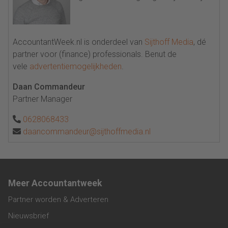
AccountantWeek.nl is onderdeel van
Sijthoff Media
, dé
partner voor (finance) professionals. Benut de
vele
advertentiemogelijkheden
.
Daan Commandeur
Partner Manager
0628068433
daancommandeur@sijthoffmedia.nl
Meer Accountantweek
Partner worden & Adverteren
Nieuwsbrief