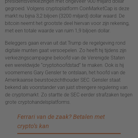
presidentsverkiezingen met ongeveer 900 miljard dollar
gegroeid. Volgens cryptoplatform CoinMarketCap is deze
markt nu bijna 3,2 biljoen (3200 miljard) dollar waard. De
bitcoin neemt het grootste deel hiervan voor zijn rekening,
met een totale waarde van ruim 1,9 biljoen dollar.
Beleggers gaan ervan uit dat Trump de regelgeving rond
digitale munten gaat versoepelen. Zo heeft hij tijdens zijn
verkiezingscampagne beloofd van de Verenigde Staten
een wereldwijde “cryptohoofdstad” te maken. Ook is hij
voornemens Gary Gensler te ontslaan, het hoofd van de
Amerikaanse beurstoezichthouder SEC. Gensler staat
bekend als voorstander van juist strengere regulering van
de cryptomarkt. Zo startte de SEC eerder strafzaken tegen
grote cryptohandelsplatforms.
Ferrari van de zaak? Betalen met
crypto’s kan