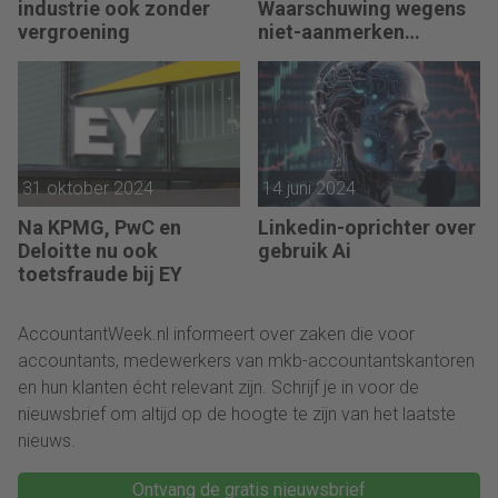
industrie ook zonder
Waarschuwing wegens
vergroening
niet-aanmerken
juridische kosten als
‘significante
aangelegenheid’
31 oktober 2024
14 juni 2024
Na KPMG, PwC en
Linkedin-oprichter over
Deloitte nu ook
gebruik Ai
toetsfraude bij EY
AccountantWeek.nl informeert over zaken die voor
accountants, medewerkers van mkb-accountantskantoren
en hun klanten écht relevant zijn. Schrijf je in voor de
nieuwsbrief om altijd op de hoogte te zijn van het laatste
nieuws.
Ontvang de gratis nieuwsbrief