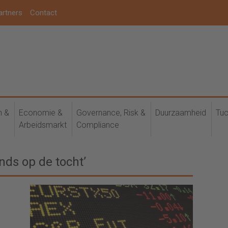
artners
Contact
h &
Economie &
Governance, Risk &
Duurzaamheid
Tuc
Arbeidsmarkt
Compliance
ds op de tocht’