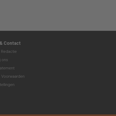
 & Contact
 Redactie
j ons
tatement
 Voorwaarden
tellingen