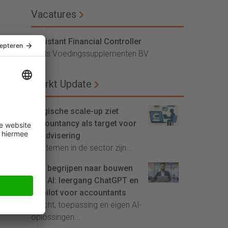
Vacatures
Assistant Financial Controller
Vitals Voedingssupplementen BV
Markt Update
Belgische scale-up ziet
accountancy als target voor
AI-advisering
'Systemen in de sector zijn...
Van begrijpen naar bouwen
met AI: leergang ChatGPT en
Copilot voor accountants
Inzicht, toepassing en eigen AI-
oplossingen...