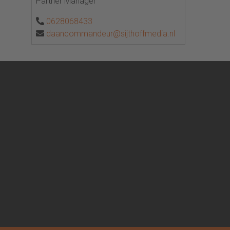
Partner Manager
0628068433
daancommandeur@sijthoffmedia.nl