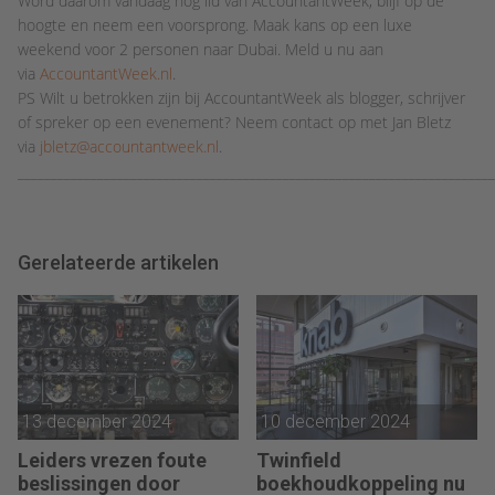
Word daarom vandaag nog lid van AccountantWeek, blijf op de
hoogte en neem een voorsprong. Maak kans op een luxe
weekend voor 2 personen naar Dubai. Meld u nu aan
via
AccountantWeek.nl
.
PS Wilt u betrokken zijn bij AccountantWeek als blogger, schrijver
of spreker op een evenement? Neem contact op met Jan Bletz
via
jbletz@accountantweek.nl
.
_______________________________________________________________________
Gerelateerde artikelen
13 december 2024
10 december 2024
Leiders vrezen foute
Twinfield
beslissingen door
boekhoudkoppeling nu