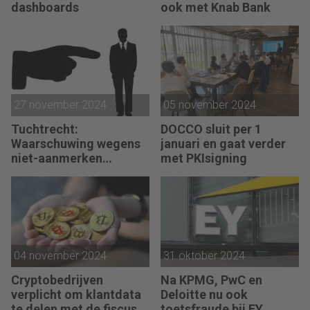
dashboards
ook met Knab Bank
27 november 2024
05 november 2024
Tuchtrecht:
DOCCO sluit per 1
Waarschuwing wegens
januari en gaat verder
niet-aanmerken
met PKIsigning
juridische kosten als
‘significante
aangelegenheid’
04 november 2024
31 oktober 2024
Cryptobedrijven
Na KPMG, PwC en
verplicht om klantdata
Deloitte nu ook
te delen met de fiscus
toetsfraude bij EY