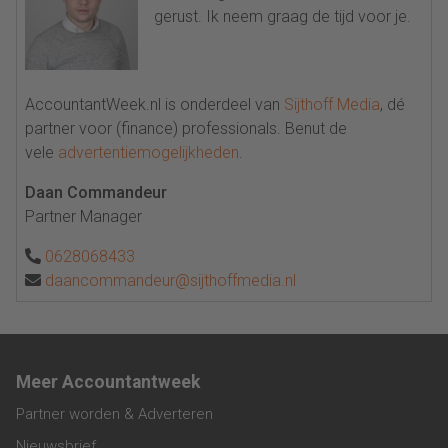
gerust. Ik neem graag de tijd voor je.
AccountantWeek.nl is onderdeel van
Sijthoff Media
, dé
partner voor (finance) professionals. Benut de
vele
advertentiemogelijkheden
.
Daan Commandeur
Partner Manager
0628068433
daancommandeur@sijthoffmedia.nl
Meer Accountantweek
Partner worden & Adverteren
Nieuwsbrief