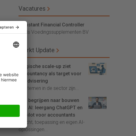
Vacatures
Assistant Financial Controller
Vitals Voedingssupplementen BV
Markt Update
Belgische scale-up ziet
accountancy als target voor
AI-advisering
'Systemen in de sector zijn...
Van begrijpen naar bouwen
met AI: leergang ChatGPT en
Copilot voor accountants
Inzicht, toepassing en eigen AI-
oplossingen...