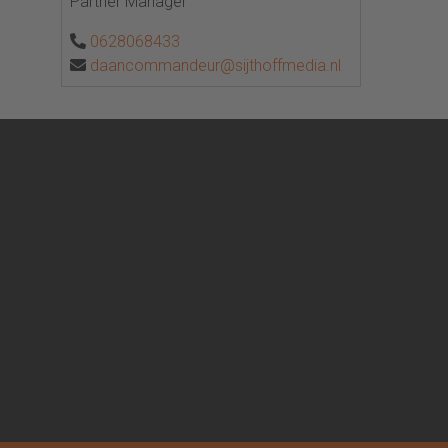
Partner Manager
0628068433
daancommandeur@sijthoffmedia.nl