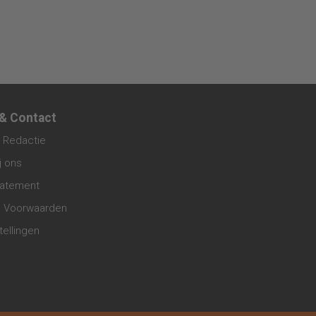
 & Contact
 Redactie
j ons
tatement
 Voorwaarden
tellingen