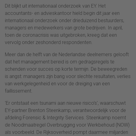
Dit blijkt uit internationaal onderzoek van EY. Het
accountants- en advieskantoor hield begin dit jaar een
internationaal onderzoek onder drieduizend bestuurders,
managers en medewerkers van grote bedrijven. In april,
toen de coronacrisis was uitgebroken, kreeg dat een
vervolg onder zeshonderd respondenten.
Meer dan de helft van de Nederlandse deelnemers gelooft
dat het management bereid is om gedragsregels te
schenden voor succes op korte termijn. De beweegreden
is angst: managers zijn bang voor slechte resultaten, verlies
van werkgelegenheid en voor de dreiging van een
faillissement.
'Er ontstaat een tsunami aan nieuwe risico’s', waarschuwt
EY-partner Brenton Steenkamp, verantwoordelijk voor de
afdeling Forensic & Integrity Services. Steenkamp noemt
de Noodmaatregel Overbrugging voor Werkbehoud (NOW)
als voorbeeld. De Rijksoverheid pompt daarmee miljarden