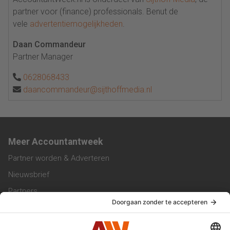
partner voor (finance) professionals. Benut de
vele
advertentiemogelijkheden
.
Daan Commandeur
Partner Manager
0628068433
daancommandeur@sijthoffmedia.nl
Meer Accountantweek
Partner worden & Adverteren
Nieuwsbrief
Partners
Trainingen
Vacatures