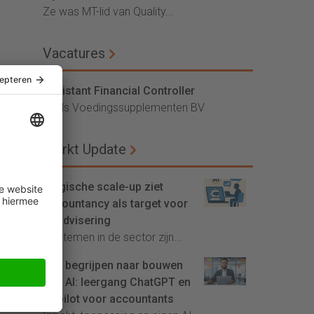
Ze was MT-lid van Quality...
Vacatures
Assistant Financial Controller
Vitals Voedingssupplementen BV
Markt Update
Belgische scale-up ziet
accountancy als target voor
AI-advisering
'Systemen in de sector zijn...
Van begrijpen naar bouwen
met AI: leergang ChatGPT en
Copilot voor accountants