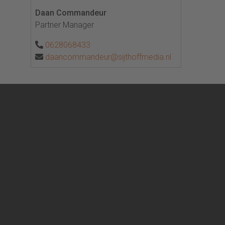
Daan Commandeur
Partner Manager
0628068433
daancommandeur@sijthoffmedia.nl