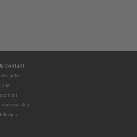
 & Contact
 Redactie
j ons
tatement
 Voorwaarden
tellingen