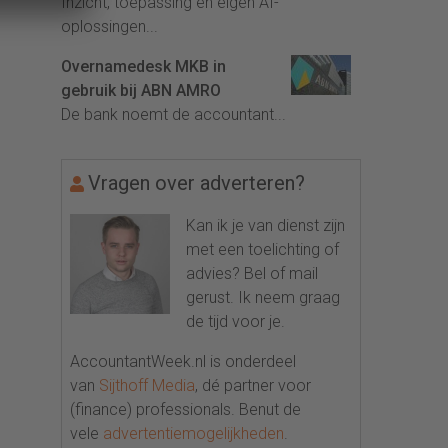
Inzicht, toepassing en eigen AI-
oplossingen...
Overnamedesk MKB in
gebruik bij ABN AMRO
De bank noemt de accountant...
Vragen over adverteren?
Kan ik je van dienst zijn
met een toelichting of
advies? Bel of mail
gerust. Ik neem graag
de tijd voor je.
AccountantWeek.nl is onderdeel
van
Sijthoff Media
, dé partner voor
(finance) professionals. Benut de
vele
advertentiemogelijkheden
.