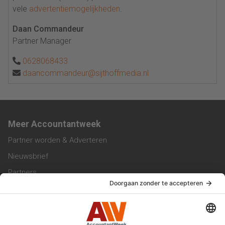
vele
advertentiemogelijkheden
.
Daan Commandeur
Partner Manager
0628068433
daancommandeur@sijthoffmedia.nl
Meer Accountantweek
Partner worden & Adverteren
Nieuwsbrief
Partners
Trainingen
Vacatures
Service & Contact