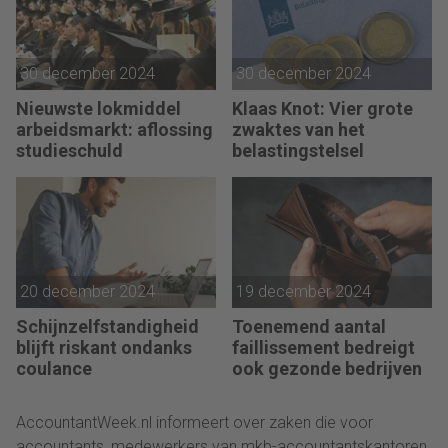
30 december 2024
30 december 2024
Nieuwste lokmiddel
Klaas Knot: Vier grote
arbeidsmarkt: aflossing
zwaktes van het
studieschuld
belastingstelsel
20 december 2024
19 december 2024
Schijnzelfstandigheid
Toenemend aantal
blijft riskant ondanks
faillissement bedreigt
coulance
ook gezonde bedrijven
AccountantWeek.nl informeert over zaken die voor
accountants, medewerkers van mkb-accountantskantoren