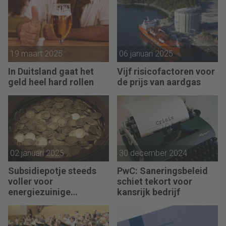
19 maart 2025
06 januari 2025
In Duitsland gaat het
Vijf risicofactoren voor
geld heel hard rollen
de prijs van aardgas
02 januari 2025
30 december 2024
Subsidiepotje steeds
PwC: Saneringsbeleid
voller voor
schiet tekort voor
energiezuinige
kansrijk bedrijf
technieken