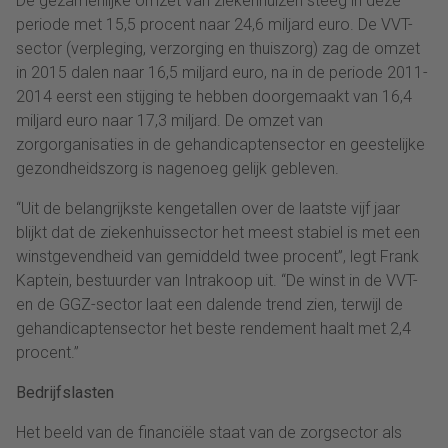
De gezamenlijke omzet van ziekenhuizen steeg in deze
periode met 15,5 procent naar 24,6 miljard euro. De VVT-
sector (verpleging, verzorging en thuiszorg) zag de omzet
in 2015 dalen naar 16,5 miljard euro, na in de periode 2011-
2014 eerst een stijging te hebben doorgemaakt van 16,4
miljard euro naar 17,3 miljard. De omzet van
zorgorganisaties in de gehandicaptensector en geestelijke
gezondheidszorg is nagenoeg gelijk gebleven.
“Uit de belangrijkste kengetallen over de laatste vijf jaar
blijkt dat de ziekenhuissector het meest stabiel is met een
winstgevendheid van gemiddeld twee procent”, legt Frank
Kaptein, bestuurder van Intrakoop uit. “De winst in de VVT-
en de GGZ-sector laat een dalende trend zien, terwijl de
gehandicaptensector het beste rendement haalt met 2,4
procent.”
Bedrijfslasten
Het beeld van de financiële staat van de zorgsector als