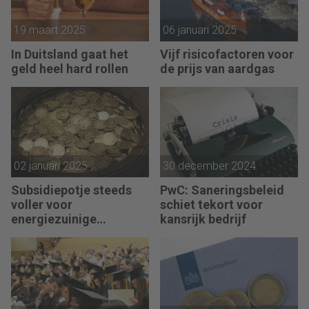
19 maart 2025
06 januari 2025
In Duitsland gaat het
Vijf risicofactoren voor
geld heel hard rollen
de prijs van aardgas
02 januari 2025
30 december 2024
Subsidiepotje steeds
PwC: Saneringsbeleid
voller voor
schiet tekort voor
energiezuinige
kansrijk bedrijf
technieken