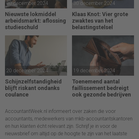
30 december 2024
30 december 2024
Nieuwste lokmiddel
Klaas Knot: Vier grote
arbeidsmarkt: aflossing
zwaktes van het
studieschuld
belastingstelsel
20 december 2024
19 december 2024
Schijnzelfstandigheid
Toenemend aantal
blijft riskant ondanks
faillissement bedreigt
coulance
ook gezonde bedrijven
AccountantWeek.nl informeert over zaken die voor
accountants, medewerkers van mkb-accountantskantoren
en hun klanten écht relevant zijn. Schrijf je in voor de
nieuwsbrief om altijd op de hoogte te zijn van het laatste