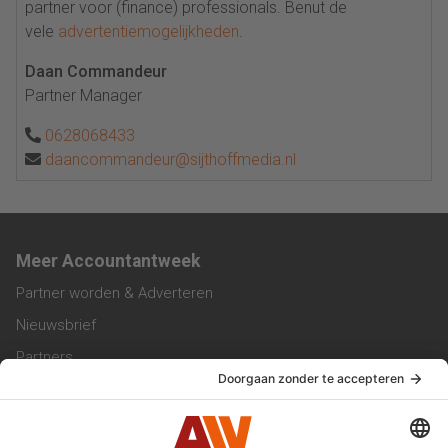
partner voor (finance) professionals. Benut de
vele
advertentiemogelijkheden
.
Daan Commandeur
Partner Manager
0628068433
daancommandeur@sijthoffmedia.nl
Meer Accountantweek
Partner worden & Adverteren
Nieuwsbrief
Partners
Trainingen
Vacatures