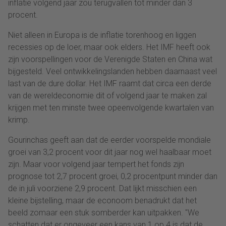
inflatie volgend jaar zou terugvallen tot minder dan 3
procent.
Niet alleen in Europa is de inflatie torenhoog en liggen
recessies op de loer, maar ook elders. Het IMF heeft ook
zijn voorspellingen voor de Verenigde Staten en China wat
bijgesteld. Veel ontwikkelingslanden hebben daarnaast veel
last van de dure dollar. Het IMF raamt dat circa een derde
van de wereldeconomie dit of volgend jaar te maken zal
krijgen met ten minste twee opeenvolgende kwartalen van
krimp.
Gourinchas geeft aan dat de eerder voorspelde mondiale
groei van 3,2 procent voor dit jaar nog wel haalbaar moet
zijn. Maar voor volgend jaar tempert het fonds zijn
prognose tot 2,7 procent groei, 0,2 procentpunt minder dan
de in juli voorziene 2,9 procent. Dat lijkt misschien een
kleine bijstelling, maar de econoom benadrukt dat het
beeld zomaar een stuk somberder kan uitpakken. "We
schatten dat er ongeveer een kans van 1 op 4 is dat de