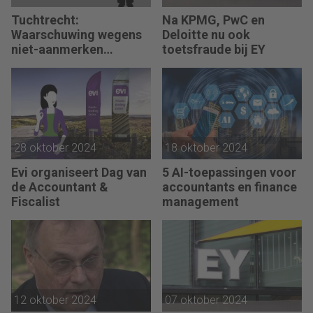
Tuchtrecht:
Na KPMG, PwC en
Waarschuwing wegens
Deloitte nu ook
niet-aanmerken
toetsfraude bij EY
juridische kosten als
‘significante
aangelegenheid’
28 oktober 2024
18 oktober 2024
Evi organiseert Dag van
5 AI-toepassingen voor
de Accountant &
accountants en finance
Fiscalist
management
12 oktober 2024
07 oktober 2024