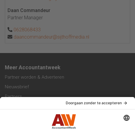
Daan Commandeur
Partner Manager
0628068433
daancommandeur@sijthoffmedia.nl
Meer Accountantweek
Partner worden & Adverteren
Nieuwsbrief
Partners
Trainingen
Vacatures
Service & Contact