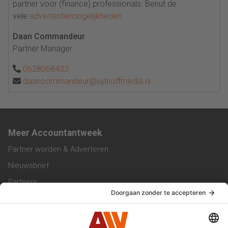
partner voor (finance) professionals. Benut de
vele
advertentiemogelijkheden
.
Daan Commandeur
Partner Manager
0628068433
daancommandeur@sijthoffmedia.nl
Meer Accountantweek
Partner worden & Adverteren
Nieuwsbrief
Partners
Trainingen
Vacatures