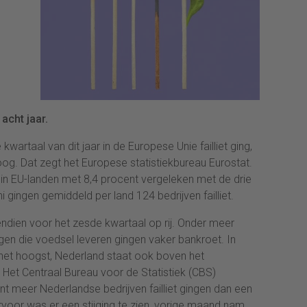
 acht jaar.
kwartaal van dit jaar in de Europese Unie failliet ging,
oog. Dat zegt het Europese statistiekbureau Eurostat.
in EU-landen met 8,4 procent vergeleken met de drie
i gingen gemiddeld per land 124 bedrijven failliet.
endien voor het zesde kwartaal op rij. Onder meer
en die voedsel leveren gingen vaker bankroet. In
en het hoogst, Nederland staat ook boven het
 Het Centraal Bureau voor de Statistiek (CBS)
nt meer Nederlandse bedrijven failliet gingen dan een
or was er een stijging te zien, vorige maand nam