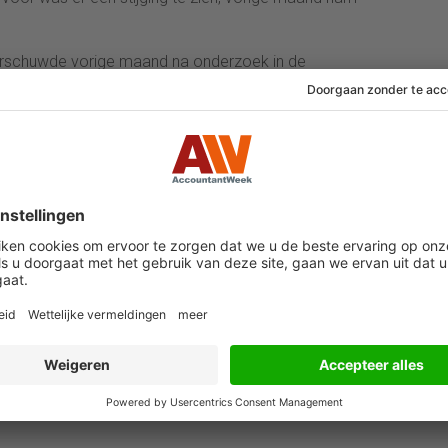
aarschuwde vorige maand na onderzoek in de
olf in Europa. Europese retailers hebben steeds meer
 houden door de stijgende kosten. Modeketens,
n lopen volgens Allianz het grootste risico. Zo
n de Score Groep dit jaar in de problemen.
rostat registreren in april, mei en juni vergeleken met
 In het tweede kwartaal waren er 0,6 procent minder
ari, februari en maart kwamen er juist meer nieuwe