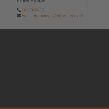
Partner Manager
0628068433
daancommandeur@sijthoffmedia.nl