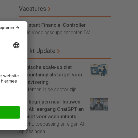
Vacatures
Assistant Financial Controller
Vitals Voedingssupplementen BV
Markt Update
Belgische scale-up ziet
accountancy als target voor
AI-advisering
'Systemen in de sector zijn...
Van begrijpen naar bouwen
met AI: leergang ChatGPT en
Copilot voor accountants
Inzicht, toepassing en eigen AI-
oplossingen...