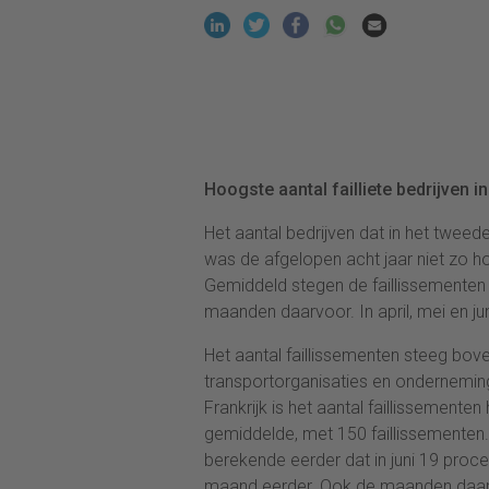
Hoogste aantal failliete bedrijven in
Het aantal bedrijven dat in het tweede 
was de afgelopen acht jaar niet zo h
Gemiddeld stegen de faillissementen 
maanden daarvoor. In april, mei en jun
Het aantal faillissementen steeg bov
transportorganisaties en onderneming
Frankrijk is het aantal faillissement
gemiddelde, met 150 faillissementen.
berekende eerder dat in juni 19 proce
maand eerder. Ook de maanden daarvo