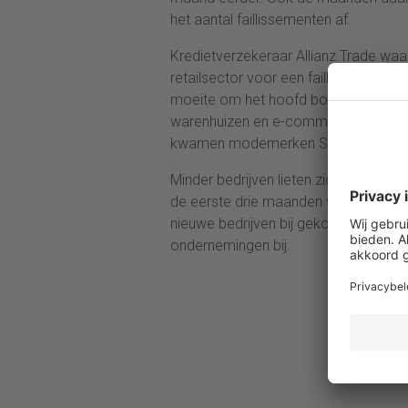
het aantal faillissementen af.
Kredietverzekeraar Allianz Trade w
retailsector voor een faillissementsg
moeite om het hoofd boven water te
warenhuizen en e-commercespecialiste
kwamen modemerken Scotch & Soda e
Minder bedrijven lieten zich volgens Eu
de eerste drie maanden van het jaar.
nieuwe bedrijven bij gekomen. In janu
ondernemingen bij.