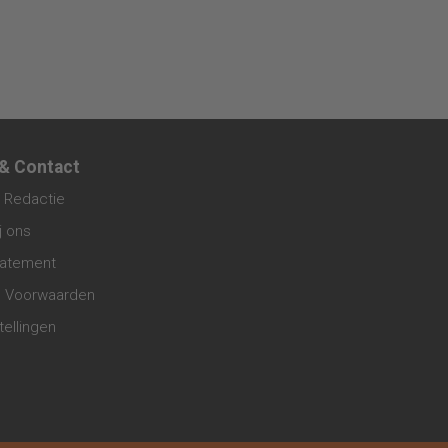
 & Contact
 Redactie
j ons
tatement
 Voorwaarden
tellingen