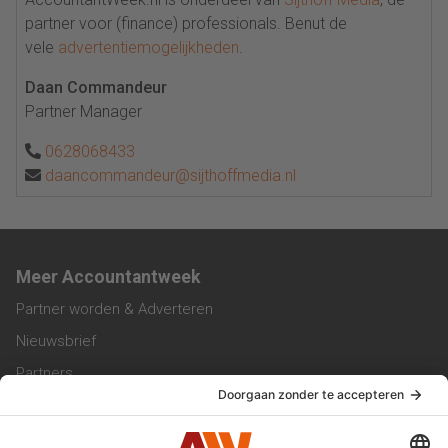
partner voor (finance) professionals. Benut de
vele
advertentiemogelijkheden
.
Daan Commandeur
Partner Manager
0628068433
daancommandeur@sijthoffmedia.nl
Meer Accountantweek
Partner worden & Adverteren
Nieuwsbrief
Partners
Trainingen
Vacatures