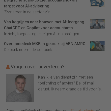
Belgische scale-up ziet accountancy als
target voor AI-advisering
'Systemen in de sector zijn...
Van begrijpen naar bouwen met AI: leergang
ChatGPT en Copilot voor accountants
Inzicht, toepassing en eigen AI-oplossingen...
Overnamedesk MKB in gebruik bij ABN AMRO
De bank noemt de accountant...
Vragen over adverteren?
Kan ik je van dienst zijn met een
toelichting of advies? Bel of mail
gerust. Ik neem graag de tijd voor je.
AccountantWeek.nl is onderdeel van
Sijthoff Media
, dé