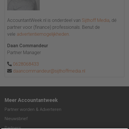
AccountantWeek.nl is onderdeel van
Sijthoff Media
, dé
partner voor (finance) professionals. Benut de
vele
advertentiemogelijkheden
.
Daan Commandeur
Partner Manager
0628068433
daancommandeur@sijthoffmedia.nl
Meer Accountantweek
Partner worden & Adverteren
Nieuwsbrief
Partners