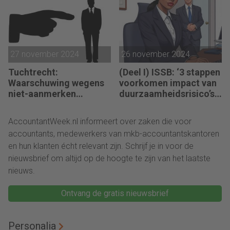
27 november 2024
26 november 2024
Tuchtrecht:
(Deel I) ISSB: ‘3 stappen
Waarschuwing wegens
voorkomen impact van
niet-aanmerken
duurzaamheidsrisico’s
juridische kosten als
op bedrijfsfinanciën’
‘significante
AccountantWeek.nl informeert over zaken die voor
aangelegenheid’
accountants, medewerkers van mkb-accountantskantoren
en hun klanten écht relevant zijn. Schrijf je in voor de
nieuwsbrief om altijd op de hoogte te zijn van het laatste
nieuws.
Ontvang de gratis nieuwsbrief
Personalia