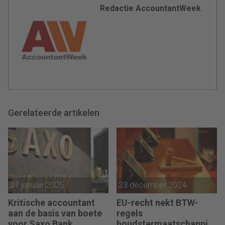
Redactie AccountantWeek
Gerelateerde artikelen
07 januari 2025
23 december 2024
Kritische accountant
EU-recht nekt BTW-
aan de basis van boete
regels
voor Saxo Bank
houdstermaatschappije