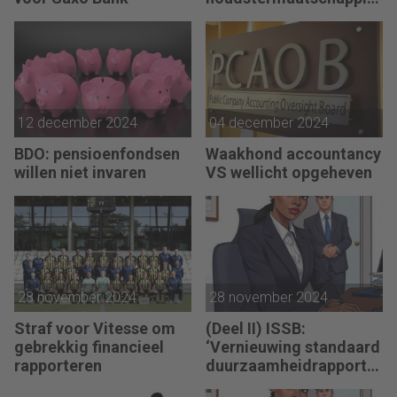
n
12 december 2024
04 december 2024
BDO: pensioenfondsen
Waakhond accountancy
willen niet invaren
VS wellicht opgeheven
28 november 2024
28 november 2024
Straf voor Vitesse om
(Deel II) ISSB:
gebrekkig financieel
‘Vernieuwing standaard
rapporteren
duurzaamheidrapporta
ge nodig’