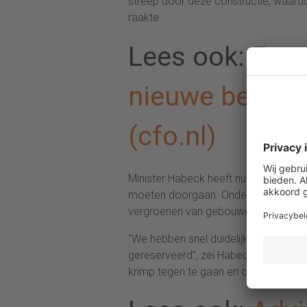
streep door deze constructie, waardo
raakte.
Lees ook:
Euro
nieuwe begrot
(cfo.nl)
Minister Habeck heeft nu een lijst va
moeten doorgaan. Onder meer de stimu
vergroenen van gebouwen en het uitbr
"We hebben snel duidelijkheid nodig 
gereserveerd", zei Habeck. Hij voeg
krimp tegen te gaan en op koers te bli