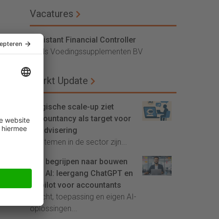
Vacatures
Assistant Financial Controller
Vitals Voedingssupplementen BV
Markt Update
Belgische scale-up ziet
accountancy als target voor
AI-advisering
'Systemen in de sector zijn...
Van begrijpen naar bouwen
met AI: leergang ChatGPT en
Copilot voor accountants
Inzicht, toepassing en eigen AI-
oplossingen...