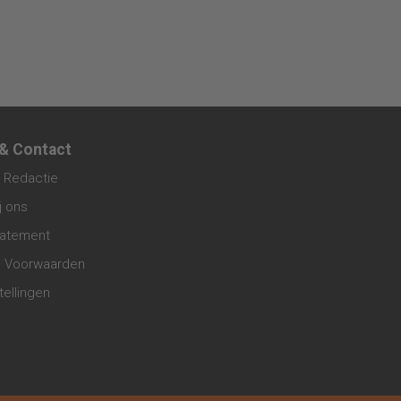
 & Contact
 Redactie
j ons
tatement
 Voorwaarden
tellingen