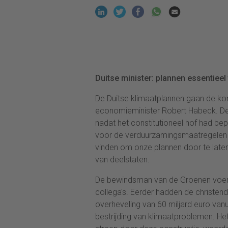
Duitse minister: plannen essentie
De Duitse klimaatplannen gaan de k
economieminister Robert Habeck. De
nadat het constitutioneel hof had be
voor de verduurzamingsmaatregelen
vinden om onze plannen door te laten 
van deelstaten.
De bewindsman van de Groenen voerde
collega's. Eerder hadden de christe
overheveling van 60 miljard euro van
bestrijding van klimaatproblemen. He