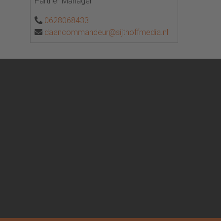
Partner Manager
0628068433
daancommandeur@sijthoffmedia.nl