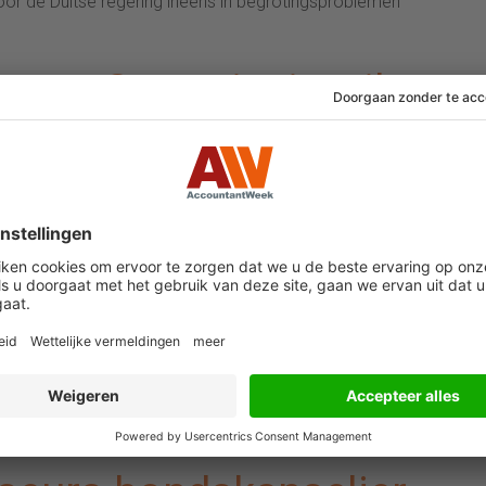
or de Duitse regering ineens in begrotingsproblemen
pese Commissie wil
ing van Nederland
n plannen met topprioriteit gemaakt die hoe dan ook
lering van batterijproductie in eigen land, het
eiden van de zonne-energiecapaciteit horen daarbij.
voor 2024 omdat bedrijven er al geld voor hebben
de toe dat de plannen essentieel zijn om economische
jven om in 2045 klimaatneutraal te zijn.