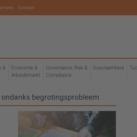
artners
Contact
h &
Economie &
Governance, Risk &
Duurzaamheid
Tuc
Arbeidsmarkt
Compliance
n ondanks begrotingsprobleem