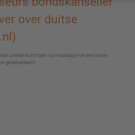
seurs bondskanselier
ver over duitse
nl)
istian Lindner komt later op maandag met een nieuw
ver gedebatteerd.