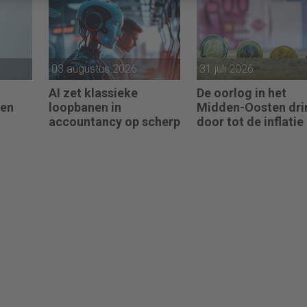
03 augustus 2026
31 juli 2026
AI zet klassieke
De oorlog in het
ren
loopbanen in
Midden-Oosten dri
accountancy op scherp
door tot de inflatie 
de eurozone