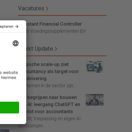
Vacatures
Assistant Financial Controller
Vitals Voedingssupplementen BV
Markt Update
Belgische scale-up ziet
accountancy als target voor
AI-advisering
'Systemen in de sector zijn...
Van begrijpen naar bouwen
met AI: leergang ChatGPT en
Copilot voor accountants
ent
Inzicht, toepassing en eigen AI-
oplossingen...