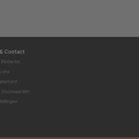
 & Contact
 Redactie
j ons
tatement
 Voorwaarden
tellingen