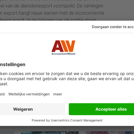
oei van de dienstenexport voorspeld. De ramingen
 van export hangt nauw samen met de economische
erd wordt. In de bijlagen van de notitie staan
erover.
06 augustus 2026
04 augustus 2026
 ECB
Ondernemersvertrouw
Tanken in België
en stijgt opeens
woensdag ruim 9 c
per liter goedkoper