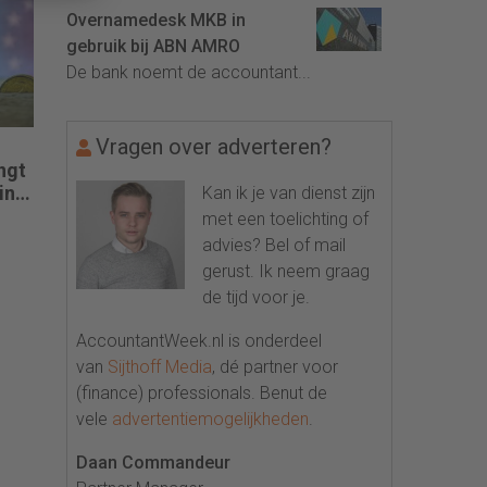
Overnamedesk MKB in
gebruik bij ABN AMRO
De bank noemt de accountant...
Vragen over adverteren?
ngt
in
Kan ik je van dienst zijn
met een toelichting of
advies? Bel of mail
gerust. Ik neem graag
de tijd voor je.
AccountantWeek.nl is onderdeel
van
Sijthoff Media
, dé partner voor
(finance) professionals. Benut de
vele
advertentiemogelijkheden
.
Daan Commandeur