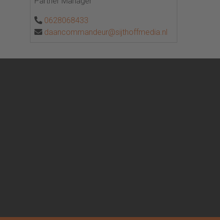
Partner Manager
0628068433
daancommandeur@sijthoffmedia.nl