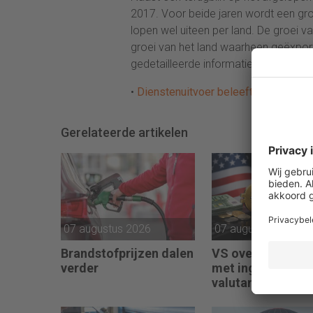
2017. Voor beide jaren wordt een gr
lopen wel uiteen per land. De groei
groei van het land waarheen geëxporte
gedetailleerde informatie en cijfers hi
•
Dienstenuitvoer beleeft mooi 2015
Gerelateerde artikelen
07 augustus 2026
07 augustus 2026
Brandstofprijzen dalen
VS overrompelde
verder
met ingreep op
valutamarkt