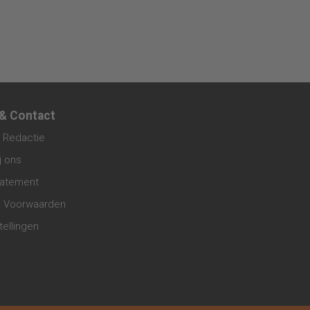
 & Contact
 Redactie
j ons
tatement
 Voorwaarden
tellingen