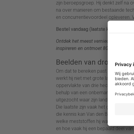
zijn beroepsgroep. Hij denkt zelf na 
na over manieren om bestaande techni
en concurrentievoordeel opleveren. 
Bestel vandaag (laatste kans!) je tic
Ontdek het meest vernieuwende evenem
inspireren en ontmoet 800 vakgenoten
Beelden van drones
Om dat te bereiken past Van den Born
werkt hij niet met grote lappen land
oppervlakte van drie hectare. Hij hee
behulp van een onbemand voertuig, da
uitgezocht waar zijn land vochtig of j
Die laatste zijn vaak het gevolg van 
die kennis kan Van den Borne onder 
welke meststoffen hij waar moet toev
en hoe vaak hij een bepaald deel van