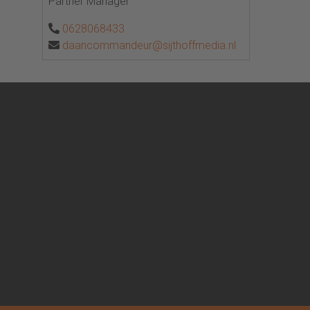
Partner Manager
0628068433
daancommandeur@sijthoffmedia.nl