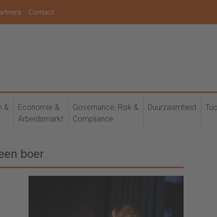
artners
Contact
h &
Economie &
Governance, Risk &
Duurzaamheid
Tuc
Arbeidsmarkt
Compliance
een boer