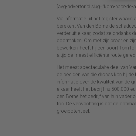
[avg-advertorial slug=”kom-naar-de-
Via informatie uit het register waari
berekent Van den Borne de schaduwzon
verder uit elkaar, zodat ze ondanks d
doormaken. Om met zijn broer en zijn 
bewerken, heeft hij een soort TomTom
altijd de meest efficiënte route gere
Het meest spectaculaire deel van Va
de beelden van die drones kan hij d
informatie over de kwaliteit van de gro
elkaar heeft het bedrijf nu 500.000 e
den Borne het bedrijf van hun vader 
ton. De verwachting is dat de optimal
groeipotentieel.