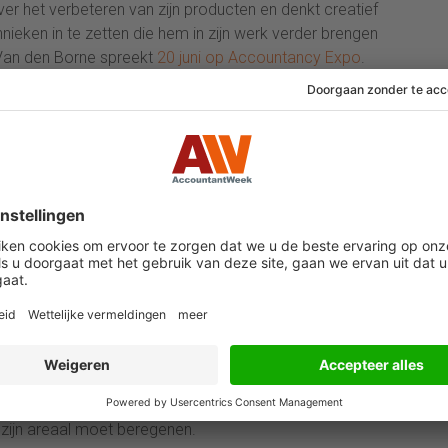
over het verbeteren van zijn producten en denkt creatief
eken in te zetten die hem in zijn werk verder brengen
Van den Borne spreekt
20 juni op Accountancy Expo
.
ket voor
de
Accountancy Expo 2017
met 100% korting
!
ent in de accountancybranche. Beleef het, laat je
 in De Loods te Nijkerk.
e een hele reeks technieken toe. In de eerste plaats
, maar met 140 kleinere percelen, met een gemiddelde
ft die percelen nauwkeurig in kaart gebracht, met
t een slee met sensoren voorttrekt. Zo heeft hij
uist droog is en waar verdichtingen in de grond zitten.
langdurig met zware voertuigen over het land rijden. Met
meer bepalen wat voor opbrengst hij kan verwachten,
oegen, welke ruimte hij tussen zijn planten moet laten
 zijn areaal moet beregenen.