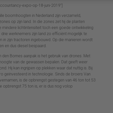
accountancy-expo-op-18-juni-2019″]
n alle boomhoogten in Nederland zijn verzameld,
es op zijn land. In die zones zet hij de planten
e mindere lichtintensiteit toch een goede ontwikkeling
drie werknemers zijn land zo efficiënt mogelijk te
 in zijn tractoren ingebouwd. Op die manieren wordt
den en dus diesel bespaard.
n den Bornes aanpak is het gebruik van drones. Met
e hoogte van de gewassen bepalen. Dat geeft weer
nd. Hij kan ingrijpen op plekken waar dat nuttig is. Bij
uro geïnvesteerd in technologie. Sinds de broers Van
overnamen, is de opbrengst gestegen van 46 ton tot 53
e opbrengst 75 ton is, er is dus nog volop