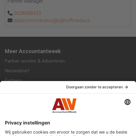
Partner Manager
0628068433
daancommandeur@sijthoffmedia.nl
Meer Accountantweek
Partner worden & Adverteren
Nieuwsbrief
Partners
Trainingen
Vacatures
Service & Contact
Contact & Redactie
Werken bij ons