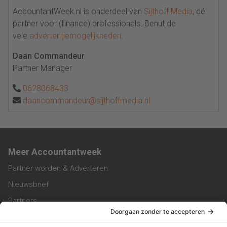
AccountantWeek.nl is onderdeel van
Sijthoff Media
, dé
partner voor (finance) professionals. Benut de
vele
advertentiemogelijkheden
.
Daan Commandeur
Partner Manager
0628068433
daancommandeur@sijthoffmedia.nl
Meer Accountantweek
Partner worden & Adverteren
Nieuwsbrief
Partners
Trainingen