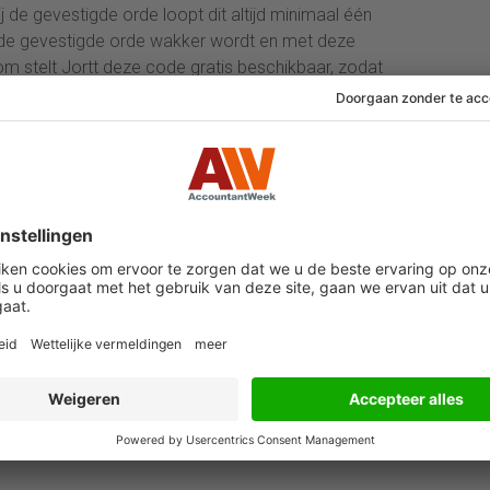
 de gevestigde orde loopt dit altijd minimaal één
t de gevestigde orde wakker wordt en met deze
 stelt Jortt deze code gratis beschikbaar, zodat
andaard wordt."
schikbaar
via het ontwikkelaarsplatform Github.