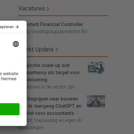
Vacatures
Assistant Financial Controller
Vitals Voedingssupplementen BV
Markt Update
Belgische scale-up ziet
accountancy als target voor
AI-advisering
'Systemen in de sector zijn...
Van begrijpen naar bouwen
met AI: leergang ChatGPT en
Copilot voor accountants
Inzicht, toepassing en eigen AI-
oplossingen...