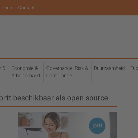
artners
Contact
h &
Economie &
Governance, Risk &
Duurzaamheid
Tuc
Arbeidsmarkt
Compliance
tt beschikbaar als open source