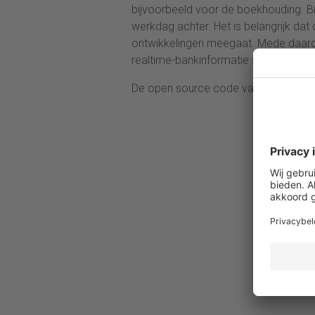
bijvoorbeeld voor de boekhouding. Bij
werkdag achter. Het is belangrijk da
ontwikkelingen meegaat. Mede daarom
realtime-bankinformatie sneller de st
De open source code van Jortt is
be