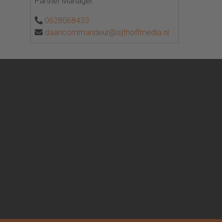
Partner Manager
0628068433
daancommandeur@sijthoffmedia.nl