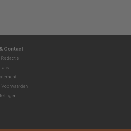
 & Contact
 Redactie
j ons
tatement
 Voorwaarden
tellingen