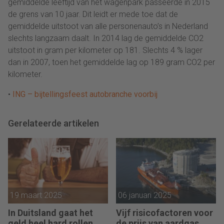
gemiddelde leeftijd van het wagenpark passeerde in 2015
de grens van 10 jaar. Dit leidt er mede toe dat de
gemiddelde uitstoot van alle personenauto’s in Nederland
slechts langzaam daalt. In 2014 lag de gemiddelde CO2
uitstoot in gram per kilometer op 181. Slechts 4 % lager
dan in 2007, toen het gemiddelde lag op 189 gram CO2 per
kilometer.
•
ING – bijtellingsfeest autobranche voorbij
Gerelateerde artikelen
19 maart 2025
06 januari 2025
In Duitsland gaat het
Vijf risicofactoren voor
geld heel hard rollen
de prijs van aardgas