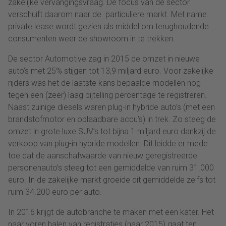
zakelijke vervangingsvraag. De focus van de sector
verschuift daarom naar de particuliere markt. Met name
private lease wordt gezien als middel om terughoudende
consumenten weer de showroom in te trekken.
De sector Automotive zag in 2015 de omzet in nieuwe
auto’s met 25% stijgen tot 13,9 miljard euro. Voor zakelijke
rijders was het de laatste kans bepaalde modellen nog
tegen een (zeer) laag bijtelling percentage te registreren.
Naast zuinige diesels waren plug-in hybride auto’s (met een
brandstofmotor en oplaadbare accu’s) in trek. Zo steeg de
omzet in grote luxe SUV’s tot bijna 1 miljard euro dankzij de
verkoop van plug-in hybride modellen. Dit leidde er mede
toe dat de aanschafwaarde van nieuw geregistreerde
personenauto’s steeg tot een gemiddelde van ruim 31.000
euro. In de zakelijke markt groeide dit gemiddelde zelfs tot
ruim 34.200 euro per auto.
In 2016 krijgt de autobranche te maken met een kater. Het
naar voren halen van registraties (naar 2015) gaat ten