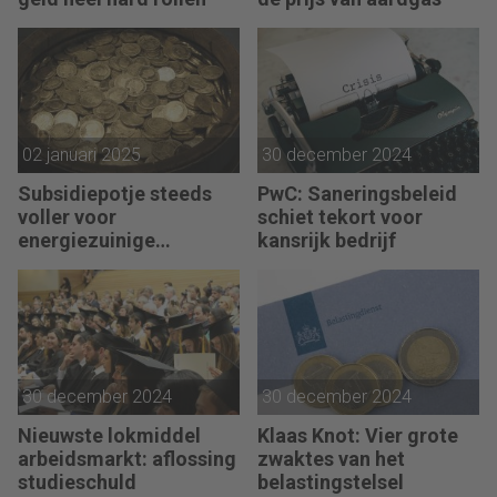
02 januari 2025
30 december 2024
Subsidiepotje steeds
PwC: Saneringsbeleid
voller voor
schiet tekort voor
energiezuinige
kansrijk bedrijf
technieken
30 december 2024
30 december 2024
Nieuwste lokmiddel
Klaas Knot: Vier grote
arbeidsmarkt: aflossing
zwaktes van het
studieschuld
belastingstelsel