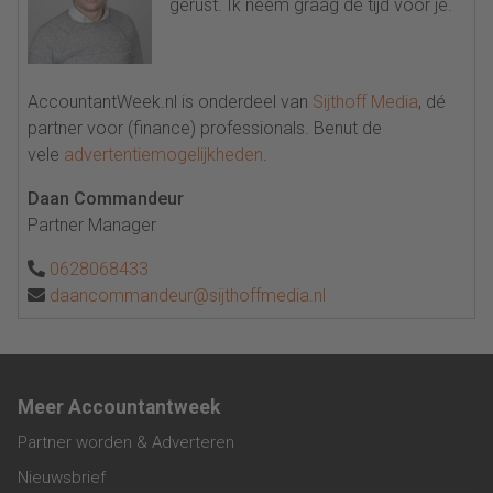
gerust. Ik neem graag de tijd voor je.
AccountantWeek.nl is onderdeel van
Sijthoff Media
, dé
partner voor (finance) professionals. Benut de
vele
advertentiemogelijkheden
.
Daan Commandeur
Partner Manager
0628068433
daancommandeur@sijthoffmedia.nl
Meer Accountantweek
Partner worden & Adverteren
Nieuwsbrief