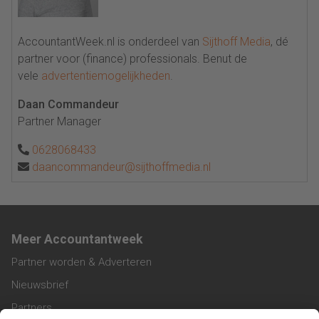
AccountantWeek.nl is onderdeel van
Sijthoff Media
, dé
partner voor (finance) professionals. Benut de
vele
advertentiemogelijkheden
.
Daan Commandeur
Partner Manager
0628068433
daancommandeur@sijthoffmedia.nl
Meer Accountantweek
Partner worden & Adverteren
Nieuwsbrief
Partners