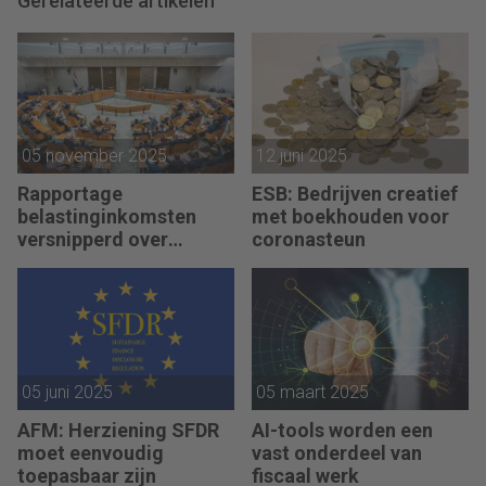
Gerelateerde artikelen
05 november 2025
12 juni 2025
Rapportage
ESB: Bedrijven creatief
belastinginkomsten
met boekhouden voor
versnipperd over
coronasteun
jaarverslagen
05 juni 2025
05 maart 2025
AFM: Herziening SFDR
AI-tools worden een
moet eenvoudig
vast onderdeel van
toepasbaar zijn
fiscaal werk