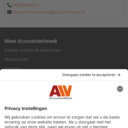
0628068433
daancommandeur@sijthoffmedia.nl
Meer Accountantweek
Partner worden & Adverteren
Nieuwsbrief
Partners
Trainingen
Vacatures
Service & Contact
Contact & Redactie
Werken bij ons
Privacy Statement