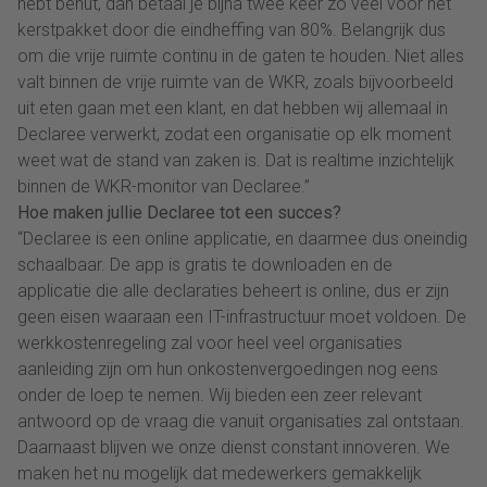
hebt benut, dan betaal je bijna twee keer zo veel voor het
kerstpakket door die eindheffing van 80%. Belangrijk dus
om die vrije ruimte continu in de gaten te houden. Niet alles
valt binnen de vrije ruimte van de WKR, zoals bijvoorbeeld
uit eten gaan met een klant, en dat hebben wij allemaal in
Declaree verwerkt, zodat een organisatie op elk moment
weet wat de stand van zaken is. Dat is realtime inzichtelijk
binnen de WKR-monitor van Declaree.”
Hoe maken jullie Declaree tot een succes?
“Declaree is een online applicatie, en daarmee dus oneindig
schaalbaar. De app is gratis te downloaden en de
applicatie die alle declaraties beheert is online, dus er zijn
geen eisen waaraan een IT-infrastructuur moet voldoen. De
werkkostenregeling zal voor heel veel organisaties
aanleiding zijn om hun onkostenvergoedingen nog eens
onder de loep te nemen. Wij bieden een zeer relevant
antwoord op de vraag die vanuit organisaties zal ontstaan.
Daarnaast blijven we onze dienst constant innoveren. We
maken het nu mogelijk dat medewerkers gemakkelijk