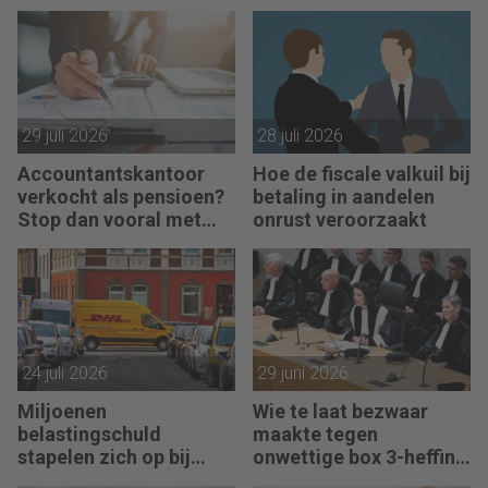
29 juli 2026
28 juli 2026
Accountantskantoor
Hoe de fiscale valkuil bij
verkocht als pensioen?
betaling in aandelen
Stop dan vooral met
onrust veroorzaakt
werken
24 juli 2026
29 juni 2026
Miljoenen
Wie te laat bezwaar
belastingschuld
maakte tegen
stapelen zich op bij
onwettige box 3-heffing
failliete pakketkoeriers
vist achter het net