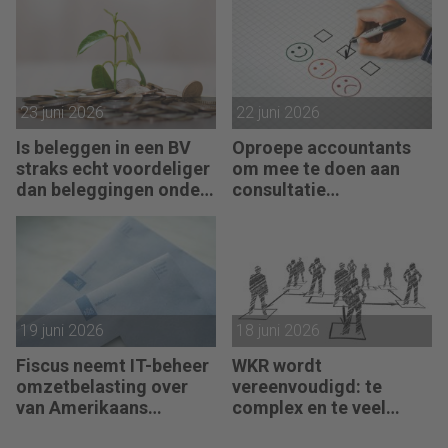
23 juni 2026
22 juni 2026
Is beleggen in een BV
Oproepe accountants
straks echt voordeliger
om mee te doen aan
dan beleggingen onder
consultatie
box 3?
winstbelastingen
19 juni 2026
18 juni 2026
Fiscus neemt IT-beheer
WKR wordt
omzetbelasting over
vereenvoudigd: te
van Amerikaans
complex en te veel
techbedrijf
administratie