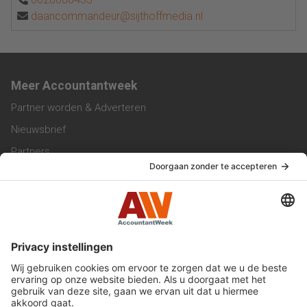
daancommandeur@sijthoffmedia.nl
Meer Accountantweek
Partner worden & Adverteren
Nieuwsbrief
Partners
Trainingen
Vacatures
Service & Contact
Contact & Redactie
Werken bij ons
Privacy Statement
Algemene Voorwaarden