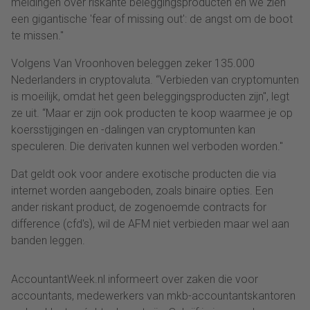
meldingen over riskante beleggingsproducten en we zien
een gigantische 'fear of missing out': de angst om de boot
te missen."
Volgens Van Vroonhoven beleggen zeker 135.000
Nederlanders in cryptovaluta. “Verbieden van cryptomunten
is moeilijk, omdat het geen beleggingsproducten zijn", legt
ze uit. “Maar er zijn ook producten te koop waarmee je op
koersstijgingen en -dalingen van cryptomunten kan
speculeren. Die derivaten kunnen wel verboden worden."
Dat geldt ook voor andere exotische producten die via
internet worden aangeboden, zoals binaire opties. Een
ander riskant product, de zogenoemde contracts for
difference (cfd's), wil de AFM niet verbieden maar wel aan
banden leggen.
AccountantWeek.nl informeert over zaken die voor
accountants, medewerkers van mkb-accountantskantoren