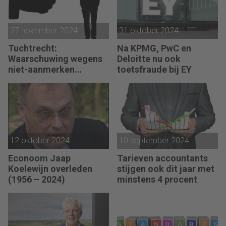
27 november 2024
31 oktober 2024
Tuchtrecht:
Na KPMG, PwC en
Waarschuwing wegens
Deloitte nu ook
niet-aanmerken
toetsfraude bij EY
juridische kosten als
‘significante
aangelegenheid’
12 oktober 2024
10 september 2024
Econoom Jaap
Tarieven accountants
Koelewijn overleden
stijgen ook dit jaar met
(1956 – 2024)
minstens 4 procent