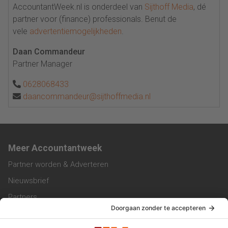
AccountantWeek.nl is onderdeel van
Sijthoff Media
, dé
partner voor (finance) professionals. Benut de
vele
advertentiemogelijkheden
.
Daan Commandeur
Partner Manager
0628068433
daancommandeur@sijthoffmedia.nl
Meer Accountantweek
Partner worden & Adverteren
Nieuwsbrief
Partners
Trainingen