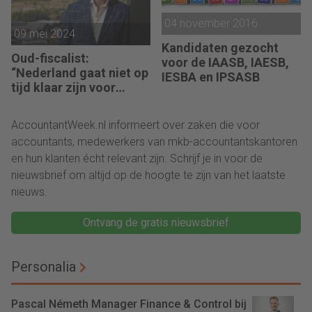
04 november 2016
09 mei 2024
Kandidaten gezocht
Oud-fiscalist:
voor de IAASB, IAESB,
“Nederland gaat niet op
IESBA en IPSASB
tijd klaar zijn voor
CSRD”
AccountantWeek.nl informeert over zaken die voor
accountants, medewerkers van mkb-accountantskantoren
en hun klanten écht relevant zijn. Schrijf je in voor de
nieuwsbrief om altijd op de hoogte te zijn van het laatste
nieuws.
Ontvang de gratis nieuwsbrief
Personalia
Pascal Németh Manager Finance & Control bij