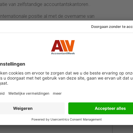
atie van zelfstandige accountantskantoren..
internationale positie al met de overname van
e. De internationale ambities van het Amerikaanse
minderheidsparticipatie van NK Squared, een
il Kamath, medeoprichter van het Indiase
der gaat opereren, is niet bekendgemaakt. Evenmin is
usie is beklonken en wat de financiële details zijn.
 AccountantWeek