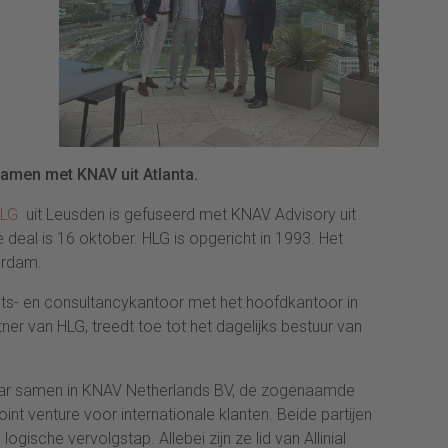
 samen met KNAV uit Atlanta.
LG
uit Leusden is gefuseerd met KNAV Advisory uit
 deal is 16 oktober. HLG is opgericht in 1993. Het
terdam.
nts- en consultancykantoor met het hoofdkantoor in
er van HLG, treedt toe tot het dagelijks bestuur van
 jaar samen in KNAV Netherlands BV, de zogenaamde
joint venture voor internationale klanten. Beide partijen
logische vervolgstap. Allebei zijn ze lid van Allinial