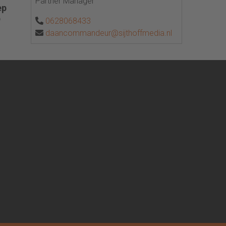
Partner Manager
ep
p
0628068433
daancommandeur@sijthoffmedia.nl