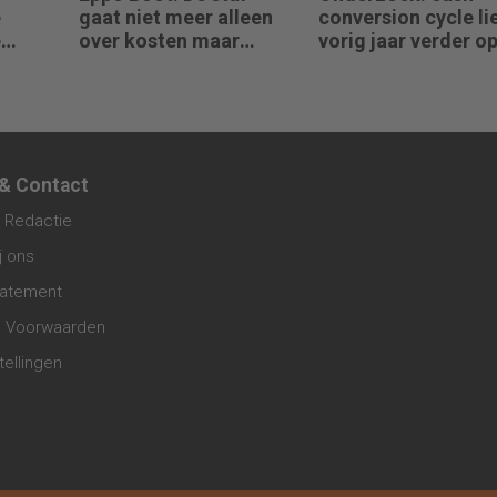
e
gaat niet meer alleen
conversion cycle li
e
over kosten maar
vorig jaar verder o
ijf,
steeds vaker over
erkel
impact
 & Contact
 Redactie
j ons
tatement
 Voorwaarden
tellingen