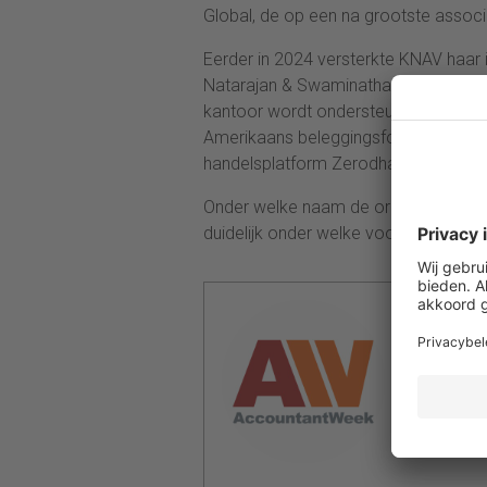
Global, de op een na grootste associ
Eerder in 2024 versterkte KNAV haar 
Natarajan & Swaminathan in Singapor
kantoor wordt ondersteund door een 
Amerikaans beleggingsfonds van Nikh
handelsplatform Zerodha.
Onder welke naam de organisatie ver
duidelijk onder welke voorwaarden de f
Redactie