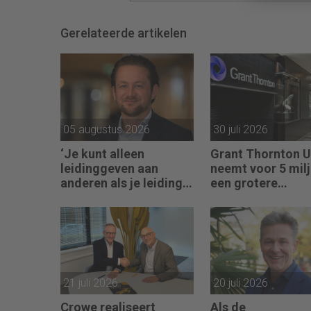
Gerelateerde artikelen
05 augustus 2026
30 juli 2026
‘Je kunt alleen
Grant Thornton 
leidinggeven aan
neemt voor 5 mil
anderen als je leiding
een grotere
kunt geven aan jezelf’
accountantskete
21 juli 2026
20 juli 2026
Crowe realiseert
Als de