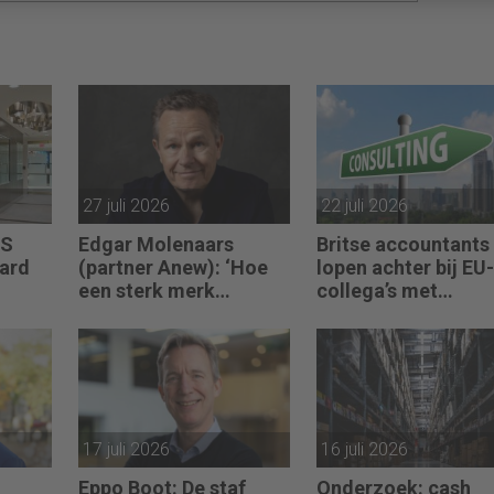
27 juli 2026
22 juli 2026
US
Edgar Molenaars
Britse accountants
jard
(partner Anew): ‘Hoe
lopen achter bij EU-
een sterk merk
collega’s met
n over
ontastbare waarde
advieswerk
vertaalt in tastbaar
geld’
17 juli 2026
16 juli 2026
Eppo Boot: De staf
Onderzoek: cash