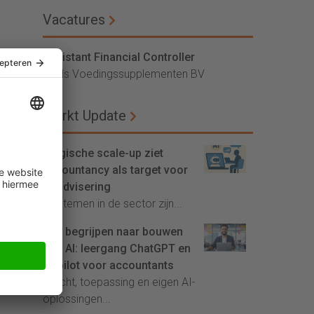
Vacatures
Assistant Financial Controller
Vitals Voedingssupplementen BV
Markt Update
Belgische scale-up ziet
accountancy als target voor
AI-advisering
'Systemen in de sector zijn...
Van begrijpen naar bouwen
met AI: leergang ChatGPT en
Copilot voor accountants
Inzicht, toepassing en eigen AI-
oplossingen...