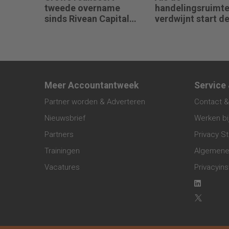
tweede overname
handelingsruimt
sinds Rivean Capital
verdwijnt start d
aan boord is
crisis bij een bedr
vertelt Pim van B
Meer Accountantweek
Service
Partner worden & Adverteren
Contact &
Nieuwsbrief
Werken bi
Partners
Privacy S
Trainingen
Algemene
Vacatures
Privacyins