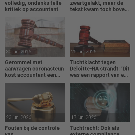
volledig, ondanks felle
zwartgelakt, maar de
kritiek op accountant
tekst kwam toch boven
water
30 juni 2026
25 juni 2026
Gerommel met
Tuchtklacht tegen
aanvragen coronasteun
Deloitte-RA strandt: ‘Dit
kost accountant een
was een rapport van een
maand doorhaling
partijdeskundige’
23 juni 2026
17 juni 2026
Fouten bij de controle
Tuchtrecht: Ook als
van
externe compliance