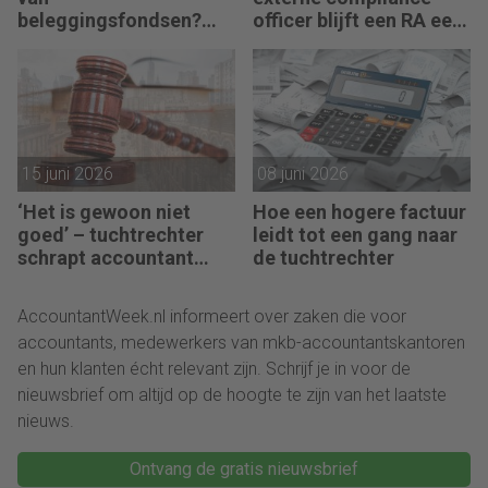
beleggingsfondsen?
officer blijft een RA een
Geen sprake van
RA
15 juni 2026
08 juni 2026
‘Het is gewoon niet
Hoe een hogere factuur
goed’ – tuchtrechter
leidt tot een gang naar
schrapt accountant
de tuchtrechter
voor 18 maanden
AccountantWeek.nl informeert over zaken die voor
accountants, medewerkers van mkb-accountantskantoren
en hun klanten écht relevant zijn. Schrijf je in voor de
nieuwsbrief om altijd op de hoogte te zijn van het laatste
nieuws.
Ontvang de gratis nieuwsbrief