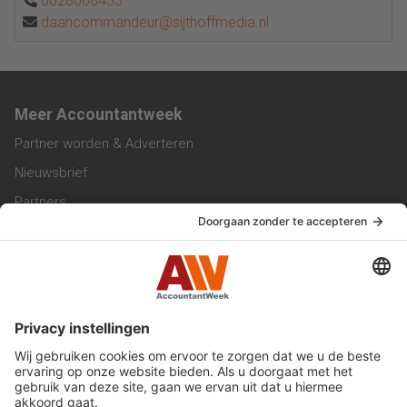
0628068433
daancommandeur@sijthoffmedia.nl
Meer Accountantweek
Partner worden & Adverteren
Nieuwsbrief
Partners
Trainingen
Vacatures
Service & Contact
Contact & Redactie
Werken bij ons
Privacy Statement
Algemene Voorwaarden