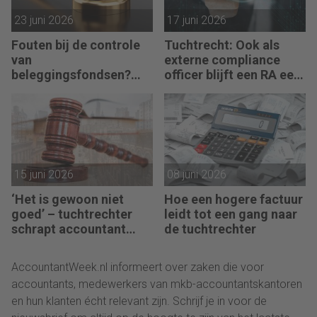
23 juni 2026
17 juni 2026
Fouten bij de controle
Tuchtrecht: Ook als
van
externe compliance
beleggingsfondsen?
officer blijft een RA een
Geen sprake van
RA
15 juni 2026
08 juni 2026
‘Het is gewoon niet
Hoe een hogere factuur
goed’ – tuchtrechter
leidt tot een gang naar
schrapt accountant
de tuchtrechter
voor 18 maanden
AccountantWeek.nl informeert over zaken die voor
accountants, medewerkers van mkb-accountantskantoren
en hun klanten écht relevant zijn. Schrijf je in voor de