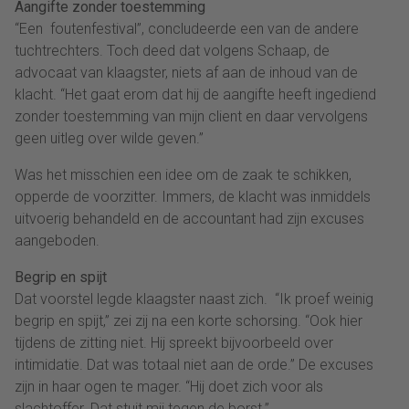
Aangifte zonder toestemming
“Een foutenfestival”, concludeerde een van de andere
tuchtrechters. Toch deed dat volgens Schaap, de
advocaat van klaagster, niets af aan de inhoud van de
klacht. “Het gaat erom dat hij de aangifte heeft ingediend
zonder toestemming van mijn client en daar vervolgens
geen uitleg over wilde geven.”
Was het misschien een idee om de zaak te schikken,
opperde de voorzitter. Immers, de klacht was inmiddels
uitvoerig behandeld en de accountant had zijn excuses
aangeboden.
Begrip en spijt
Dat voorstel legde klaagster naast zich. “Ik proef weinig
begrip en spijt,” zei zij na een korte schorsing. “Ook hier
tijdens de zitting niet. Hij spreekt bijvoorbeeld over
intimidatie. Dat was totaal niet aan de orde.” De excuses
zijn in haar ogen te mager. “Hij doet zich voor als
slachtoffer. Dat stuit mij tegen de borst.”