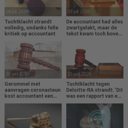
08 juli 2026
03 juli 2026
Tuchtklacht strandt
De accountant had alles
volledig, ondanks felle
zwartgelakt, maar de
kritiek op accountant
tekst kwam toch boven
water
30 juni 2026
25 juni 2026
Gerommel met
Tuchtklacht tegen
aanvragen coronasteun
Deloitte-RA strandt: ‘Dit
kost accountant een
was een rapport van een
maand doorhaling
partijdeskundige’