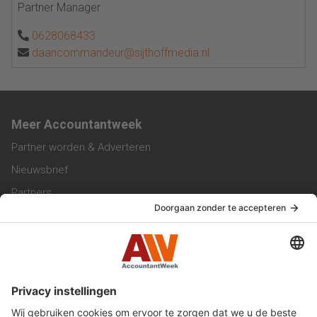
Partner Manager
0628068433
daancommandeur@sijthoffmedia.nl
Meer Accountantweek
Partner worden & Adverteren
Nieuwsbrief
Partners
Trainingen
Vacatures
Service & Contact
Contact & Redactie
Werken bij ons